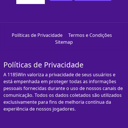
Políticas de Privacidade
Termos e Condições
Sitemap
Políticas de Privacidade
A 1185Win valoriza a privacidade de seus usuários e
está empenhada em proteger todas as informações
pessoais fornecidas durante o uso de nossos canais de
comunicação. Todos os dados coletados são utilizados
exclusivamente para fins de melhoria contínua da
experiência de nossos jogadores.