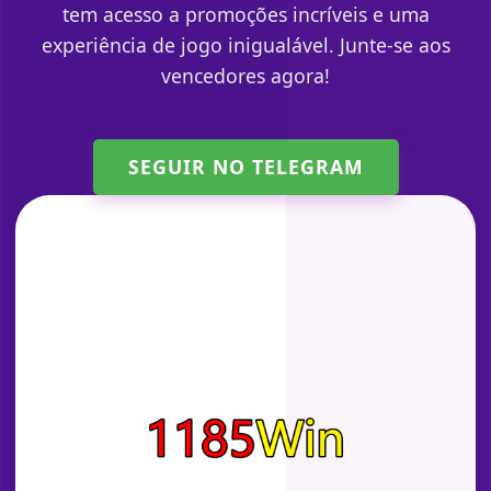
tem acesso a promoções incríveis e uma
experiência de jogo inigualável. Junte-se aos
vencedores agora!
SEGUIR NO TELEGRAM