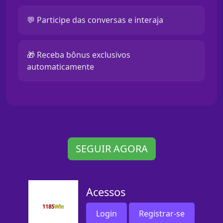
💬 Participe das conversas e interaja
🎁 Receba bônus exclusivos
automaticamente
SEGUIR AGORA
Acessos
Login
Registrar-se