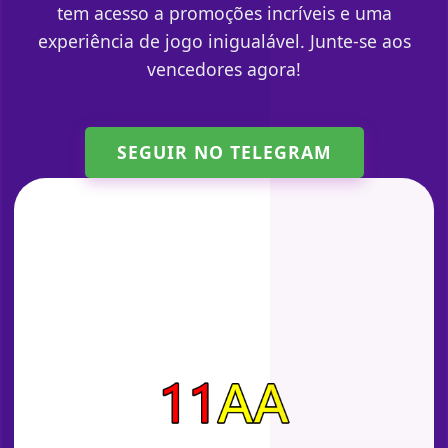
tem acesso a promoções incríveis e uma
experiência de jogo inigualável. Junte-se aos
vencedores agora!
SEGUIR NO TELEGRAM