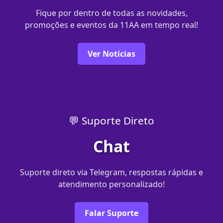
Fique por dentro de todas as novidades,
promoções e eventos da 11AA em tempo real!
Ver Notícias
💬 Suporte Direto
Chat
Suporte direto via Telegram, respostas rápidas e
atendimento personalizado!
Falar Suporte