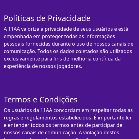
Políticas de Privacidade
A 11AA valoriza a privacidade de seus usuários e está
empenhada em proteger todas as informações
pessoais fornecidas durante o uso de nossos canais de
comunicação. Todos os dados coletados são utilizados
exclusivamente para fins de melhoria contínua da
experiência de nossos jogadores.
Termos e Condições
Os usuários da 11AA concordam em respeitar todas as
regras e regulamentos estabelecidos. É importante ler
e entender todos os termos antes de participar de
nossos canais de comunicação. A violação destes