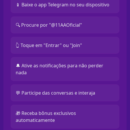
📱 Baixe o app Telegram no seu dispositivo
🔍 Procure por "@11AAOficial"
👆 Toque em "Entrar" ou "Join"
🔔 Ative as notificações para não perder
nada
💬 Participe das conversas e interaja
🎁 Receba bônus exclusivos
automaticamente