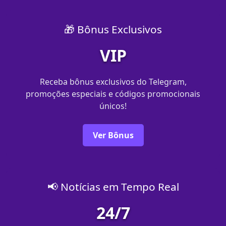
🎁 Bônus Exclusivos
VIP
Receba bônus exclusivos do Telegram,
promoções especiais e códigos promocionais
únicos!
Ver Bônus
📢 Notícias em Tempo Real
24/7