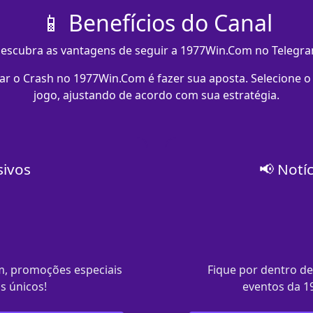
📱 Benefícios do Canal
escubra as vantagens de seguir a 1977Win.Com no Telegr
ar o Crash no 1977Win.Com é fazer sua aposta. Selecione o
jogo, ajustando de acordo com sua estratégia.
sivos
📢 Notí
m, promoções especiais
Fique por dentro d
s únicos!
eventos da 1