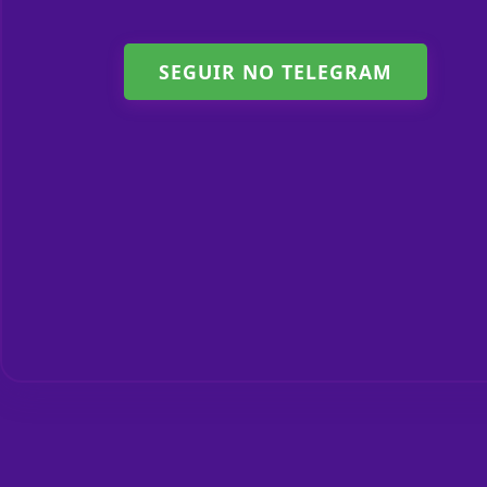
SEGUIR NO TELEGRAM