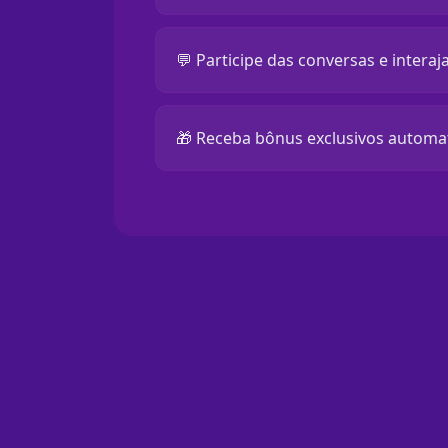
💬 Participe das conversas e interaj
🎁 Receba bônus exclusivos autom