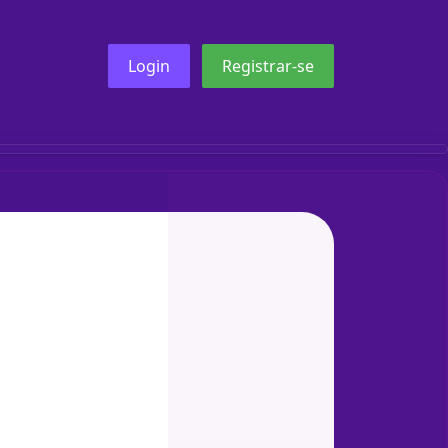
Login
Registrar-se