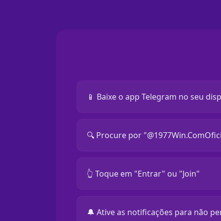
📱 Baixe o app Telegram no seu disp
🔍 Procure por "@1977Win.ComOfici
👆 Toque em "Entrar" ou "Join"
🔔 Ative as notificações para não p