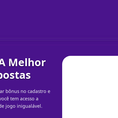
A Melhor
postas
ar bônus no cadastro e
você tem acesso a
e jogo inigualável.