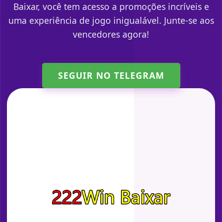
Baixar, você tem acesso a promoções incríveis e
uma experiência de jogo inigualável. Junte-se aos
vencedores agora!
SEGUIR NO TELEGRAM