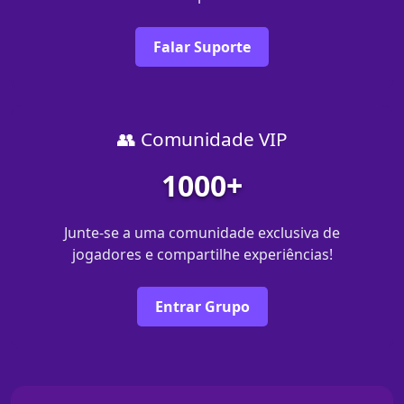
Falar Suporte
👥 Comunidade VIP
1000+
Junte-se a uma comunidade exclusiva de
jogadores e compartilhe experiências!
Entrar Grupo