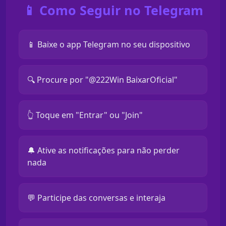
📱 Como Seguir no Telegram
📱 Baixe o app Telegram no seu dispositivo
🔍 Procure por "@222Win BaixarOficial"
👆 Toque em "Entrar" ou "Join"
🔔 Ative as notificações para não perder
nada
💬 Participe das conversas e interaja