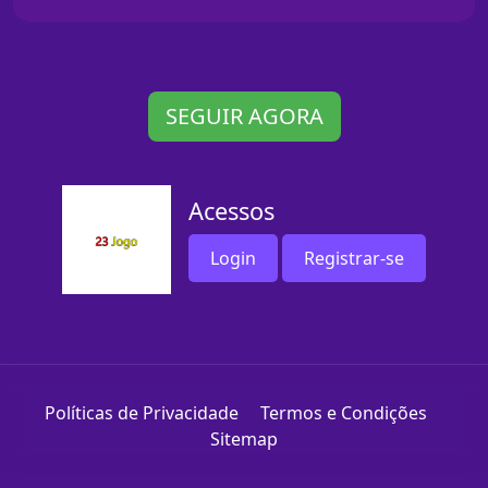
SEGUIR AGORA
Acessos
Login
Registrar-se
Políticas de Privacidade
Termos e Condições
Sitemap