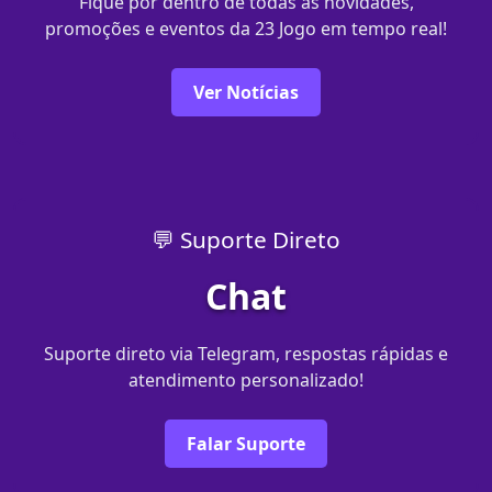
Fique por dentro de todas as novidades,
promoções e eventos da 23 Jogo em tempo real!
Ver Notícias
💬 Suporte Direto
Chat
Suporte direto via Telegram, respostas rápidas e
atendimento personalizado!
Falar Suporte