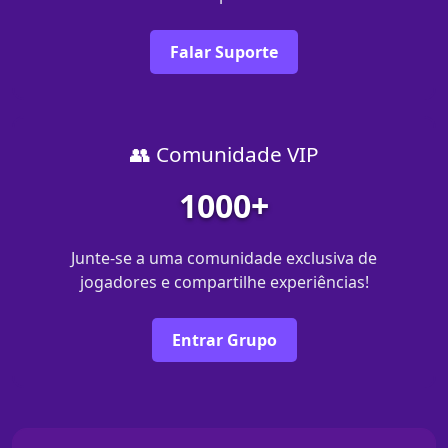
Falar Suporte
👥 Comunidade VIP
1000+
Junte-se a uma comunidade exclusiva de
jogadores e compartilhe experiências!
Entrar Grupo