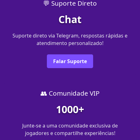
💬 Suporte Direto
Chat
Suporte direto via Telegram, respostas rápidas e
atendimento personalizado!
Falar Suporte
👥 Comunidade VIP
1000+
Junte-se a uma comunidade exclusiva de
jogadores e compartilhe experiências!