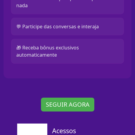
nada
💬 Participe das conversas e interaja
🎁 Receba bônus exclusivos
automaticamente
SEGUIR AGORA
Acessos