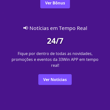
Ver Bônus
📢 Notícias em Tempo Real
24/7
Fique por dentro de todas as novidades,
promoções e eventos da 33Win APP em tempo
real!
Ver Notícias