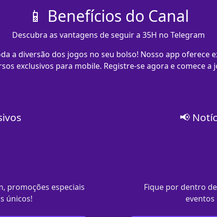
📱 Benefícios do Canal
Descubra as vantagens de seguir a 35H no Telegram
e toda a diversão dos jogos no seu bolso! Nosso app oferece 
rsos exclusivos para mobile. Registre-se agora e comece a j
sivos
📢 Notí
m, promoções especiais
Fique por dentro d
s únicos!
eventos