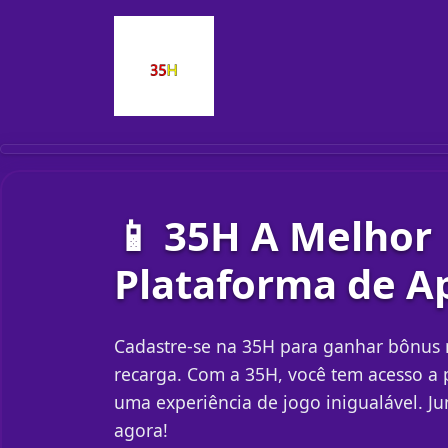
📱 35H A Melhor
Plataforma de A
Cadastre-se na 35H para ganhar bônus 
recarga. Com a 35H, você tem acesso a 
uma experiência de jogo inigualável. J
agora!