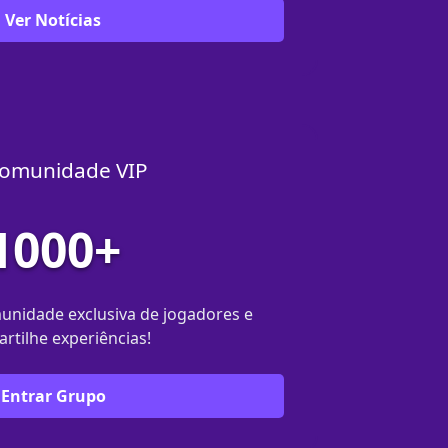
Ver Notícias
Comunidade VIP
1000+
unidade exclusiva de jogadores e
rtilhe experiências!
Entrar Grupo