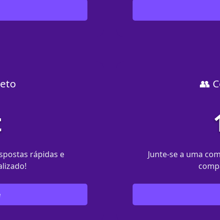
reto
👥 
t
espostas rápidas e
Junte-se a uma com
lizado!
compa
e