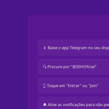
📱 Baixe o app Telegram no seu disp
🔍 Procure por "@35HOficial"
👆 Toque em "Entrar" ou "Join"
🔔 Ative as notificações para não p