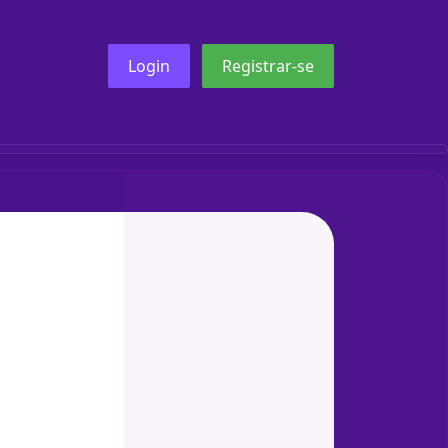
Login
Registrar-se