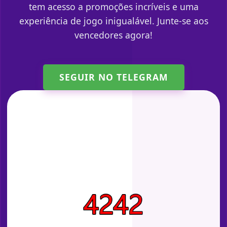
tem acesso a promoções incríveis e uma
experiência de jogo inigualável. Junte-se aos
vencedores agora!
SEGUIR NO TELEGRAM