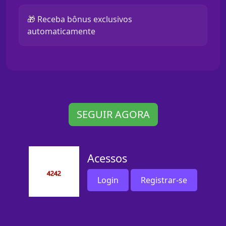
🎁 Receba bônus exclusivos
automaticamente
SEGUIR AGORA
Acessos
Login
Registrar-se