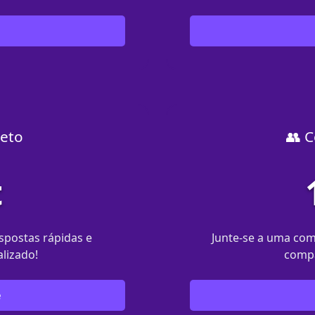
reto
👥 
t
espostas rápidas e
Junte-se a uma com
lizado!
compa
e