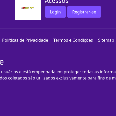
Acessos
Login
Registrar-se
Políticas de Privacidade
Termos e Condições
Sitemap
de
s usuários e está empenhada em proteger todas as informa
os coletados são utilizados exclusivamente para fins de m