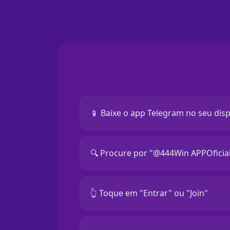
📱 Baixe o app Telegram no seu disp
🔍 Procure por "@444Win APPOficia
👆 Toque em "Entrar" ou "Join"