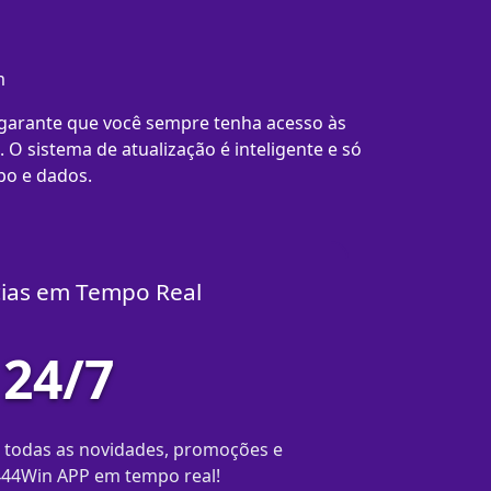
m
o garante que você sempre tenha acesso às
O sistema de atualização é inteligente e só
po e dados.
cias em Tempo Real
24/7
e todas as novidades, promoções e
444Win APP em tempo real!