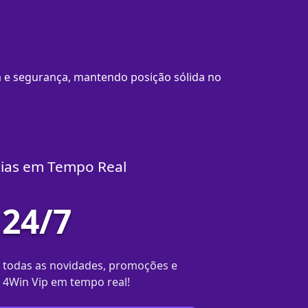
ça e segurança, mantendo posição sólida no
cias em Tempo Real
24/7
e todas as novidades, promoções e
 4Win Vip em tempo real!