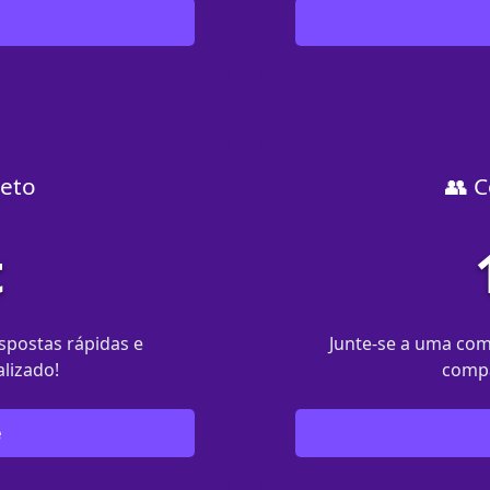
reto
👥 
t
espostas rápidas e
Junte-se a uma com
lizado!
compa
e