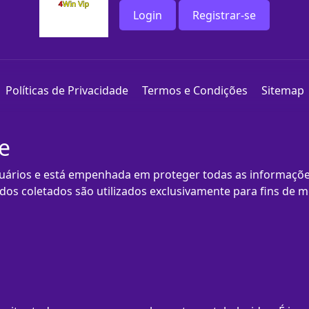
Login
Registrar-se
Políticas de Privacidade
Termos e Condições
Sitemap
de
usuários e está empenhada em proteger todas as informaçõe
os coletados são utilizados exclusivamente para fins de m