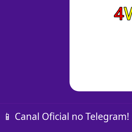
📱 Canal Oficial no Telegram!