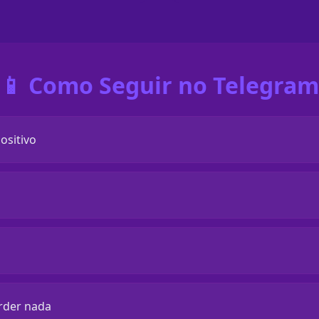
📱 Como Seguir no Telegram
ositivo
erder nada