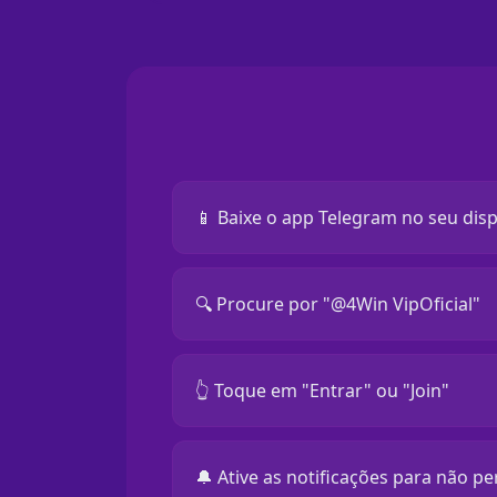
📱 Baixe o app Telegram no seu disp
🔍 Procure por "@4Win VipOficial"
👆 Toque em "Entrar" ou "Join"
🔔 Ative as notificações para não p