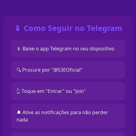
📱 Como Seguir no Telegram
📱 Baixe o app Telegram no seu dispositivo
🔍 Procure por "@53EOficial"
👆 Toque em "Entrar" ou "Join"
🔔 Ative as notificações para não perder
nada