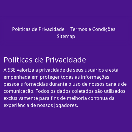
Políticas de Privacidade
Termos e Condições
Sitemap
Políticas de Privacidade
A 53E valoriza a privacidade de seus usuários e está
empenhada em proteger todas as informações
pessoais fornecidas durante o uso de nossos canais de
comunicação. Todos os dados coletados são utilizados
exclusivamente para fins de melhoria contínua da
experiência de nossos jogadores.