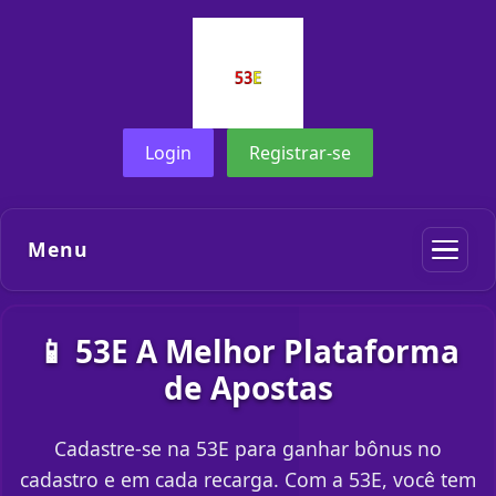
Login
Registrar-se
Menu
📱 53E A Melhor Plataforma
de Apostas
Cadastre-se na 53E para ganhar bônus no
cadastro e em cada recarga. Com a 53E, você tem