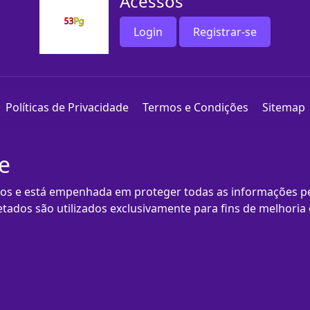
Acessos
Login
Registrar-se
Políticas de Privacidade
Termos e Condições
Sitemap
de
rios e está empenhada em proteger todas as informações p
tados são utilizados exclusivamente para fins de melhoria