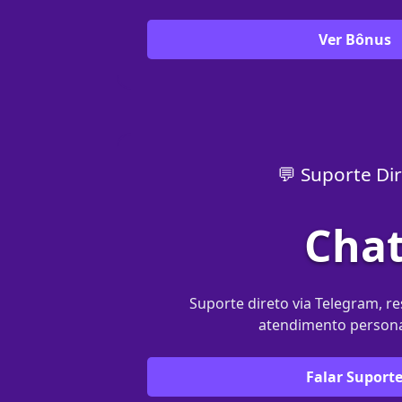
Ver Bônus
💬 Suporte Di
Cha
Suporte direto via Telegram, r
atendimento persona
Falar Suport