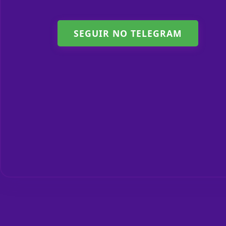
SEGUIR NO TELEGRAM