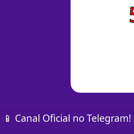
📱 Canal Oficial no Telegram!