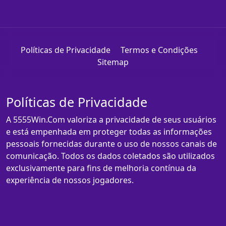
Políticas de Privacidade
Termos e Condições
Sitemap
Políticas de Privacidade
A 5555Win.Com valoriza a privacidade de seus usuários
e está empenhada em proteger todas as informações
pessoais fornecidas durante o uso de nossos canais de
comunicação. Todos os dados coletados são utilizados
exclusivamente para fins de melhoria contínua da
experiência de nossos jogadores.