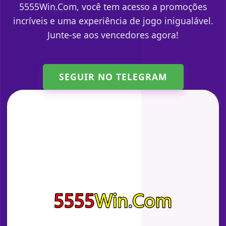
5555Win.Com, você tem acesso a promoções
incríveis e uma experiência de jogo inigualável.
Junte-se aos vencedores agora!
SEGUIR NO TELEGRAM