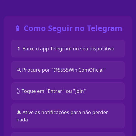
📱 Como Seguir no Telegram
📱 Baixe o app Telegram no seu dispositivo
🔍 Procure por "@5555Win.ComOficial"
👆 Toque em "Entrar" ou "Join"
🔔 Ative as notificações para não perder
nada