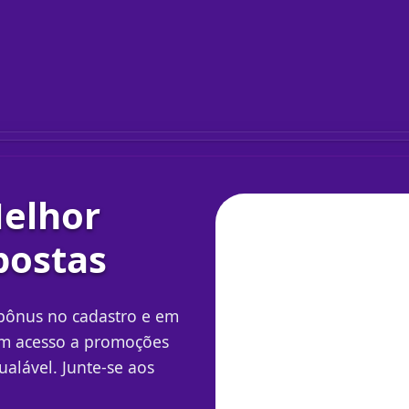
Melhor
postas
bônus no cadastro e em
em acesso a promoções
ualável. Junte-se aos