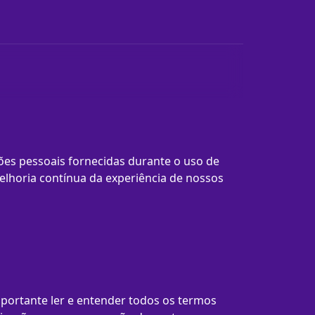
ões pessoais fornecidas durante o uso de
elhoria contínua da experiência de nossos
portante ler e entender todos os termos