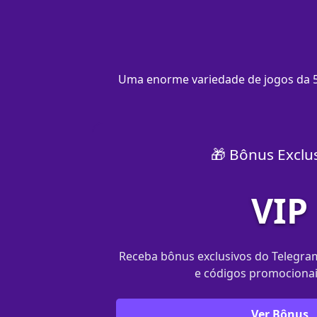
Uma enorme variedade de jogos da 55
🎁 Bônus Exclu
VIP
Receba bônus exclusivos do Telegra
e códigos promocionai
Ver Bônus