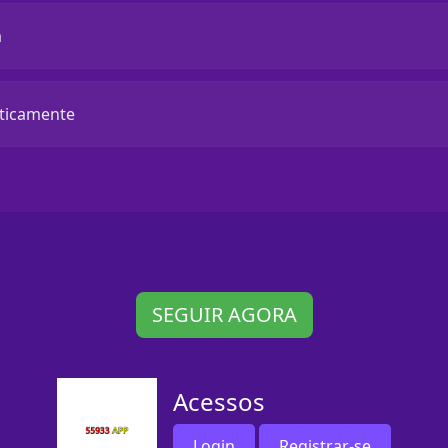
a
aticamente
SEGUIR AGORA
Acessos
Login
Registrar-se