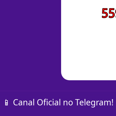
📱 Canal Oficial no Telegram!