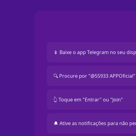
📱 Baixe o app Telegram no seu disp
🔍 Procure por "@55933 APPOficial"
👆 Toque em "Entrar" ou "Join"
🔔 Ative as notificações para não p