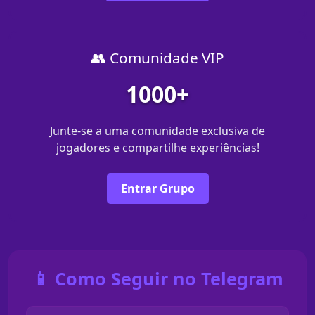
👥 Comunidade VIP
1000+
Junte-se a uma comunidade exclusiva de
jogadores e compartilhe experiências!
Entrar Grupo
📱 Como Seguir no Telegram