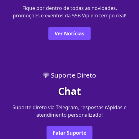
Fique por dentro de todas as novidades,
promoções e eventos da 55B Vip em tempo real!
Ver Notícias
💬 Suporte Direto
Chat
Suporte direto via Telegram, respostas rápidas e
atendimento personalizado!
Falar Suporte