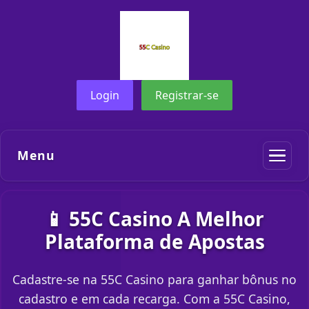
Login
Registrar-se
Menu
📱 55C Casino A Melhor
Plataforma de Apostas
Cadastre-se na 55C Casino para ganhar bônus no
cadastro e em cada recarga. Com a 55C Casino,