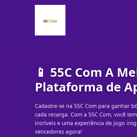
📱 55C Com A Me
Plataforma de A
Cadastre-se na 55C Com para ganhar b
cada recarga. Com a 55C Com, você te
incríveis e uma experiência de jogo inig
vencedores agora!