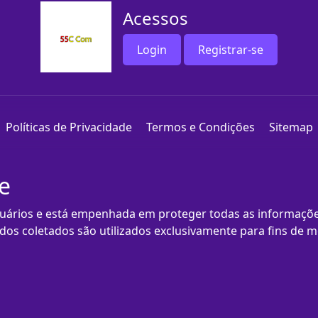
Acessos
Login
Registrar-se
Políticas de Privacidade
Termos e Condições
Sitemap
de
usuários e está empenhada em proteger todas as informaçõe
os coletados são utilizados exclusivamente para fins de m