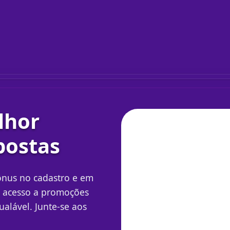
lhor
postas
ônus no cadastro e em
m acesso a promoções
ualável. Junte-se aos