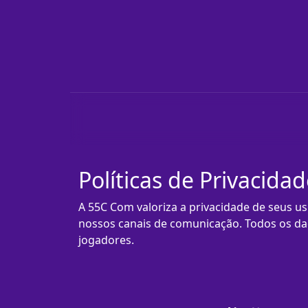
Políticas de Privacida
A 55C Com valoriza a privacidade de seus 
nossos canais de comunicação. Todos os dad
jogadores.