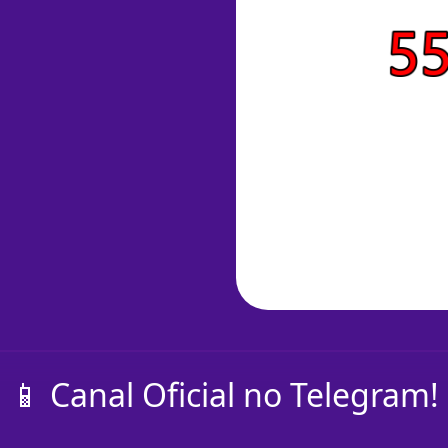
📱 Canal Oficial no Telegram!