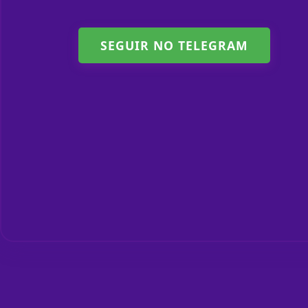
SEGUIR NO TELEGRAM