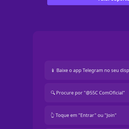
📱 Baixe o app Telegram no seu disp
🔍 Procure por "@55C ComOficial"
👆 Toque em "Entrar" ou "Join"