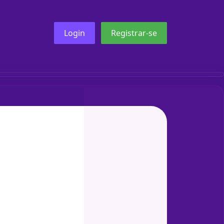
Login
Registrar-se