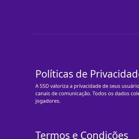
Políticas de Privacida
A 55D valoriza a privacidade de seus usuár
canais de comunicação. Todos os dados cole
jogadores.
Termos e Condições