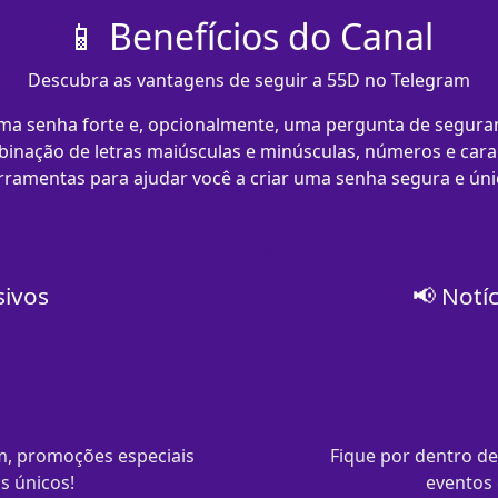
📱 Benefícios do Canal
Descubra as vantagens de seguir a 55D no Telegram
a senha forte e, opcionalmente, uma pergunta de seguran
inação de letras maiúsculas e minúsculas, números e carac
rramentas para ajudar você a criar uma senha segura e úni
sivos
📢 Notí
m, promoções especiais
Fique por dentro d
s únicos!
eventos