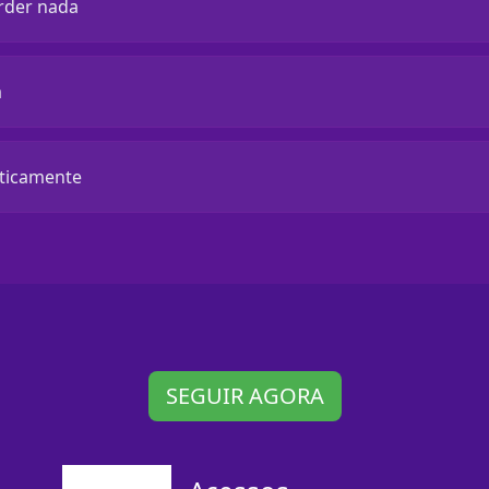
erder nada
a
aticamente
SEGUIR AGORA