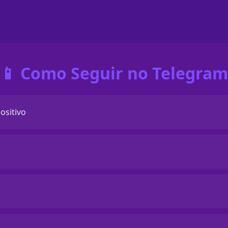
📱 Como Seguir no Telegram
ositivo