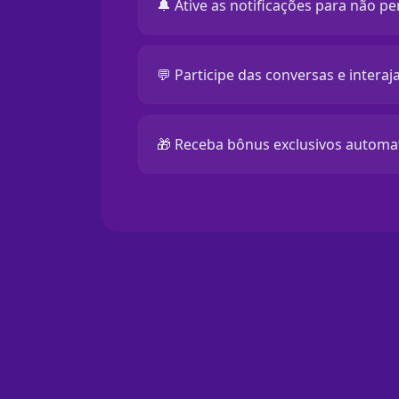
🔔 Ative as notificações para não p
💬 Participe das conversas e interaj
🎁 Receba bônus exclusivos autom