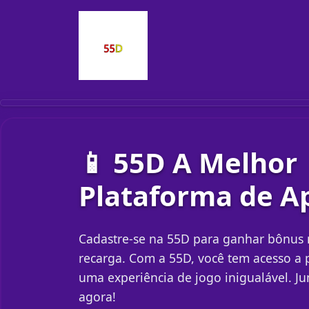
📱 55D A Melhor
Plataforma de A
Cadastre-se na 55D para ganhar bônus 
recarga. Com a 55D, você tem acesso a 
uma experiência de jogo inigualável. J
agora!