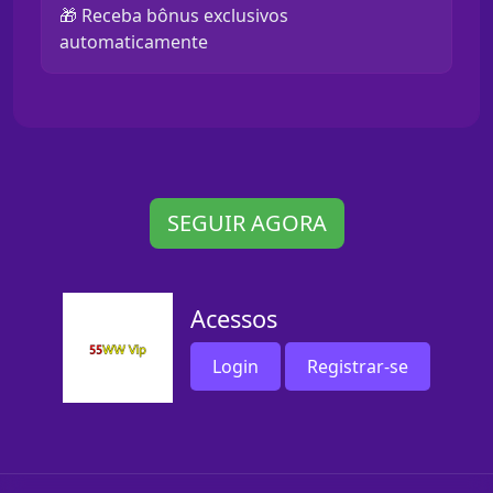
🎁 Receba bônus exclusivos
automaticamente
SEGUIR AGORA
Acessos
Login
Registrar-se