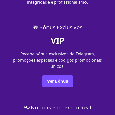
integridade e profissionalismo.
🎁 Bônus Exclusivos
VIP
Receba bônus exclusivos do Telegram,
promoções especiais e códigos promocionais
únicos!
Ver Bônus
📢 Notícias em Tempo Real