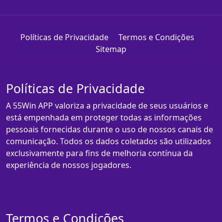
Políticas de Privacidade
Termos e Condições
Sitemap
Políticas de Privacidade
A 55Win APP valoriza a privacidade de seus usuários e
está empenhada em proteger todas as informações
pessoais fornecidas durante o uso de nossos canais de
comunicação. Todos os dados coletados são utilizados
exclusivamente para fins de melhoria contínua da
experiência de nossos jogadores.
Termos e Condições