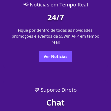
📢 Notícias em Tempo Real
24/7
Fique por dentro de todas as novidades,
promoções e eventos da 55Win APP em tempo
real!
Ver Notícias
💬 Suporte Direto
Chat