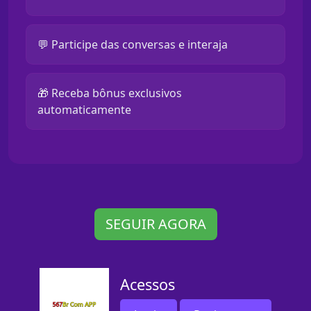
💬 Participe das conversas e interaja
🎁 Receba bônus exclusivos
automaticamente
SEGUIR AGORA
Acessos