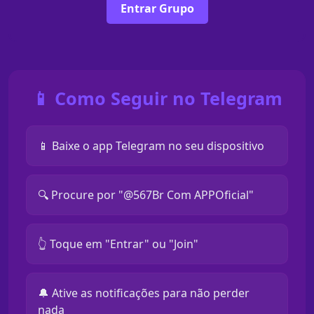
Entrar Grupo
📱 Como Seguir no Telegram
📱 Baixe o app Telegram no seu dispositivo
🔍 Procure por "@567Br Com APPOficial"
👆 Toque em "Entrar" ou "Join"
🔔 Ative as notificações para não perder
nada