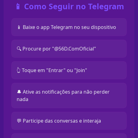
📱 Como Seguir no Telegram
📱 Baixe o app Telegram no seu dispositivo
🔍 Procure por "@56D.ComOficial"
👆 Toque em "Entrar" ou "Join"
🔔 Ative as notificações para não perder
nada
💬 Participe das conversas e interaja