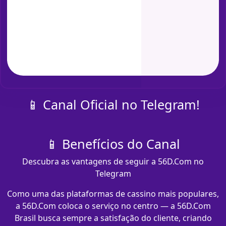
📱 Canal Oficial no Telegram!
📱 Benefícios do Canal
Descubra as vantagens de seguir a 56D.Com no
Telegram
Como uma das plataformas de cassino mais populares,
a 56D.Com coloca o serviço no centro — a 56D.Com
Brasil busca sempre a satisfação do cliente, criando