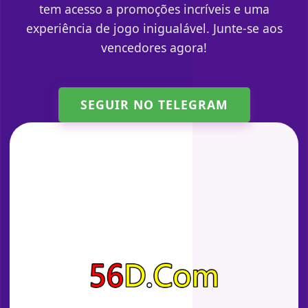
tem acesso a promoções incríveis e uma
experiência de jogo inigualável. Junte-se aos
vencedores agora!
SEGUIR NO TELEGRAM