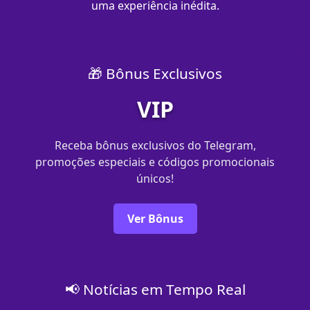
uma experiência inédita.
🎁 Bônus Exclusivos
VIP
Receba bônus exclusivos do Telegram,
promoções especiais e códigos promocionais
únicos!
Ver Bônus
📢 Notícias em Tempo Real