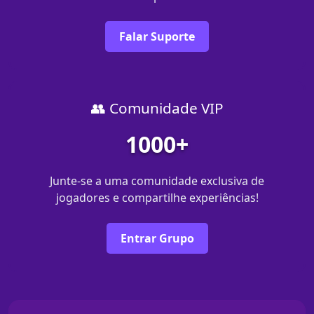
Falar Suporte
👥 Comunidade VIP
1000+
Junte-se a uma comunidade exclusiva de
jogadores e compartilhe experiências!
Entrar Grupo