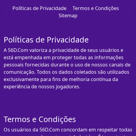
Políticas de Privacidade
Termos e Condições
Sitemap
Políticas de Privacidade
A 56D.Com valoriza a privacidade de seus usuários e
está empenhada em proteger todas as informações
pessoais fornecidas durante o uso de nossos canais de
comunicação. Todos os dados coletados são utilizados
exclusivamente para fins de melhoria contínua da
experiência de nossos jogadores.
Termos e Condições
Os usuários da 56D.Com concordam em respeitar todas