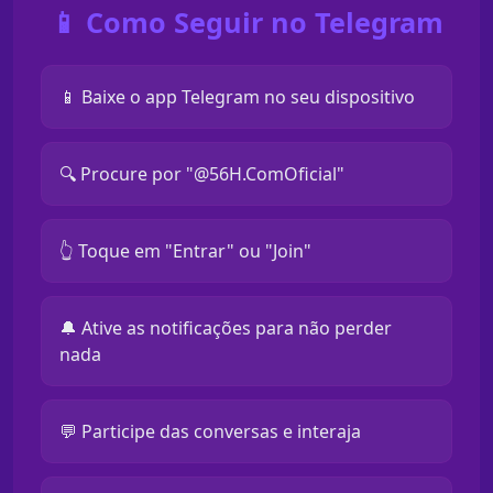
📱 Como Seguir no Telegram
📱 Baixe o app Telegram no seu dispositivo
🔍 Procure por "@56H.ComOficial"
👆 Toque em "Entrar" ou "Join"
🔔 Ative as notificações para não perder
nada
💬 Participe das conversas e interaja