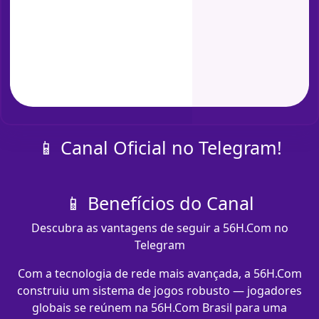
📱 Canal Oficial no Telegram!
📱 Benefícios do Canal
Descubra as vantagens de seguir a 56H.Com no
Telegram
Com a tecnologia de rede mais avançada, a 56H.Com
construiu um sistema de jogos robusto — jogadores
globais se reúnem na 56H.Com Brasil para uma