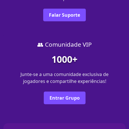
Falar Suporte
👥 Comunidade VIP
1000+
Junte-se a uma comunidade exclusiva de
jogadores e compartilhe experiências!
Entrar Grupo