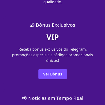
qualidade.
🎁 Bônus Exclusivos
VIP
Receba bônus exclusivos do Telegram,
promoções especiais e códigos promocionais
únicos!
Ver Bônus
📢 Notícias em Tempo Real