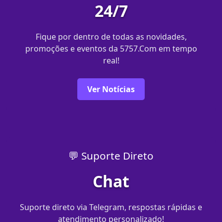
24/7
Fique por dentro de todas as novidades,
promoções e eventos da 5757.Com em tempo
real!
Ver Notícias
💬 Suporte Direto
Chat
Suporte direto via Telegram, respostas rápidas e
atendimento personalizado!