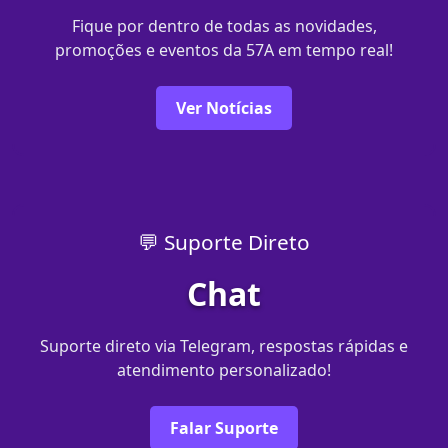
Fique por dentro de todas as novidades,
promoções e eventos da 57A em tempo real!
Ver Notícias
💬 Suporte Direto
Chat
Suporte direto via Telegram, respostas rápidas e
atendimento personalizado!
Falar Suporte