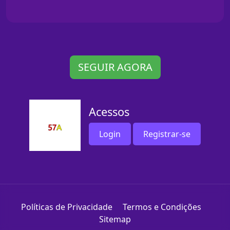
SEGUIR AGORA
Acessos
Login
Registrar-se
Políticas de Privacidade
Termos e Condições
Sitemap