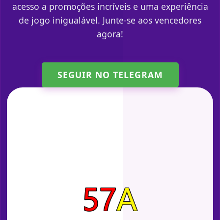
acesso a promoções incríveis e uma experiência
de jogo inigualável. Junte-se aos vencedores
agora!
SEGUIR NO TELEGRAM