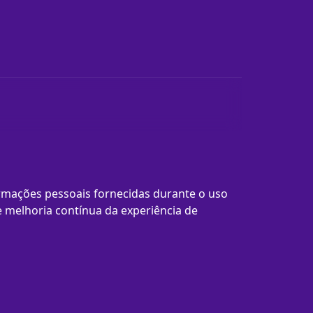
rmações pessoais fornecidas durante o uso
e melhoria contínua da experiência de