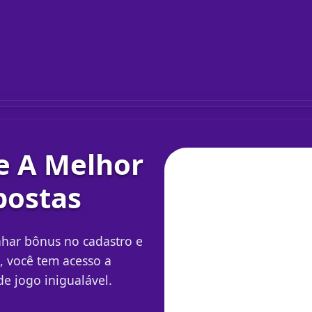
e A Melhor
postas
har bônus no cadastro e
 você tem acesso a
e jogo inigualável.