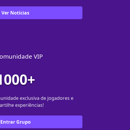
Ver Notícias
Comunidade VIP
1000+
unidade exclusiva de jogadores e
rtilhe experiências!
Entrar Grupo