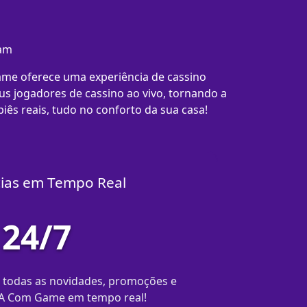
ram
Game oferece uma experiência de cassino
s jogadores de cassino ao vivo, tornando a
ês reais, tudo no conforto da sua casa!
cias em Tempo Real
24/7
e todas as novidades, promoções e
7A Com Game em tempo real!