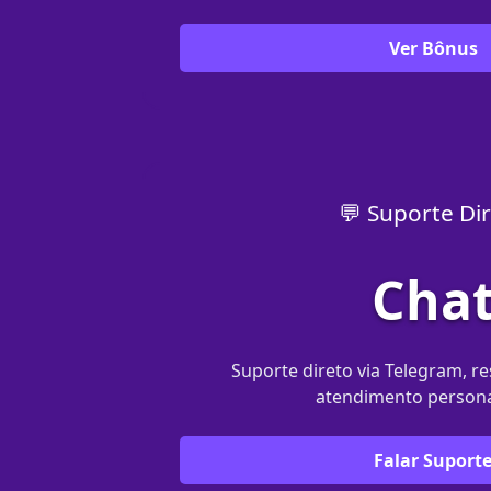
Ver Bônus
💬 Suporte Di
Cha
Suporte direto via Telegram, r
atendimento persona
Falar Suport