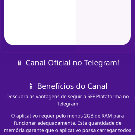
📱 Canal Oficial no Telegram!
📱 Benefícios do Canal
Descubra as vantagens de seguir a 5FF Plataforma no
Telegram
O aplicativo requer pelo menos 2GB de RAM para
funcionar adequadamente. Esta quantidade de
memória garante que o aplicativo possa carregar todos