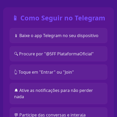
📱 Como Seguir no Telegram
📱 Baixe o app Telegram no seu dispositivo
🔍 Procure por "@5FF PlataformaOficial"
👆 Toque em "Entrar" ou "Join"
🔔 Ative as notificações para não perder
nada
💬 Participe das conversas e interaja