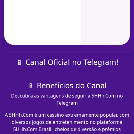
📱 Canal Oficial no Telegram!
📱 Benefícios do Canal
Descubra as vantagens de seguir a 5HHh.Com no
Telegram
A 5HHh.Com é um cassino extremamente popular, com
diversos jogos de entretenimento no plataforma
5HHh.Com Brasil , cheios de diversão e prêmios