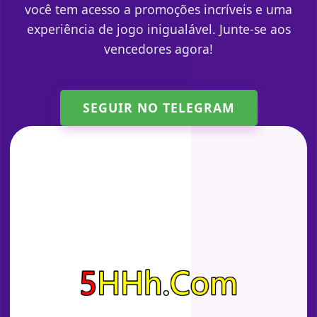
você tem acesso a promoções incríveis e uma
experiência de jogo inigualável. Junte-se aos
vencedores agora!
SEGUIR NO TELEGRAM