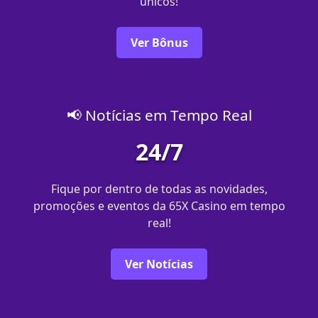
únicos!
Ver Bônus
📢 Notícias em Tempo Real
24/7
Fique por dentro de todas as novidades,
promoções e eventos da 65X Casino em tempo
real!
Ver Notícias