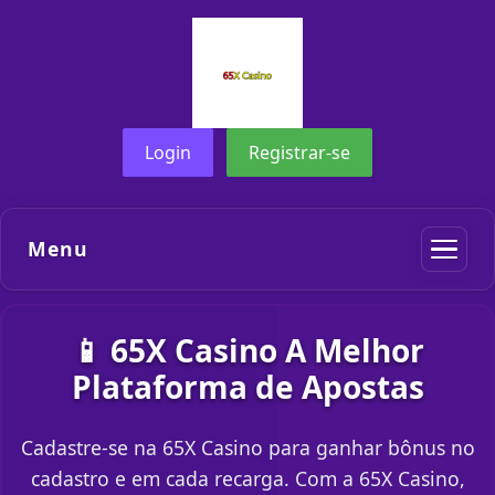
Login
Registrar-se
Menu
📱 65X Casino A Melhor
Plataforma de Apostas
Cadastre-se na 65X Casino para ganhar bônus no
cadastro e em cada recarga. Com a 65X Casino,