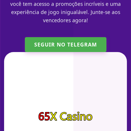
você tem acesso a promoções incríveis e uma
experiência de jogo inigualável. Junte-se aos
vencedores agora!
SEGUIR NO TELEGRAM