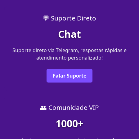
💬 Suporte Direto
Chat
Suporte direto via Telegram, respostas rápidas e
atendimento personalizado!
Falar Suporte
👥 Comunidade VIP
1000+