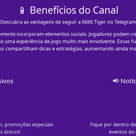
📱 Benefícios do Canal
Descubra as vantagens de seguir a 6666 Tiger no Telegram
ntemente incorporam elementos sociais. Jogadores podem 
ndo uma experiência de jogo muito mais envolvente. Essas 
s compartilham dicas e estratégias, aumentando ainda mai
sivos
📢 Notí
m, promoções especiais
Fique por dentro d
s únicos!
eventos da 