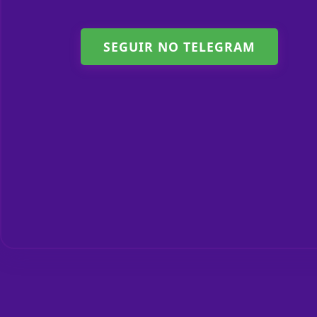
SEGUIR NO TELEGRAM