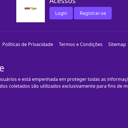
Acessos
Login
Registrar-se
Políticas de Privacidade
Termos e Condições
Sitemap
de
s usuários e está empenhada em proteger todas as informaç
os coletados são utilizados exclusivamente para fins de m