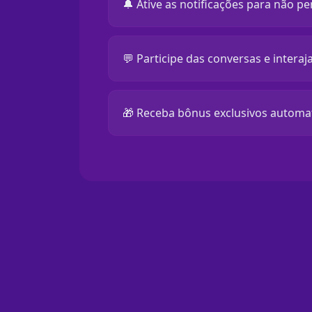
🔔 Ative as notificações para não p
💬 Participe das conversas e interaj
🎁 Receba bônus exclusivos autom