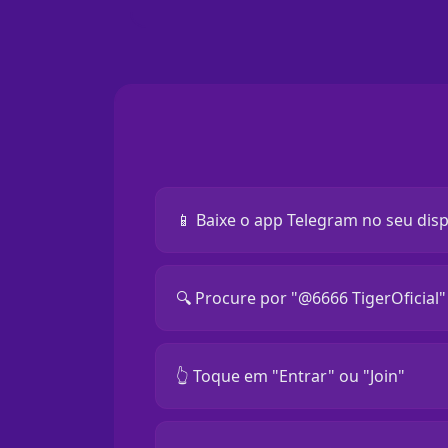
📱 Baixe o app Telegram no seu disp
🔍 Procure por "@6666 TigerOficial"
👆 Toque em "Entrar" ou "Join"