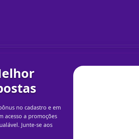
Melhor
postas
 bônus no cadastro e em
em acesso a promoções
ualável. Junte-se aos