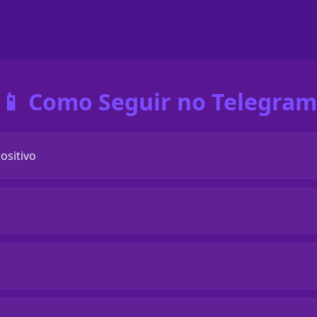
📱 Como Seguir no Telegram
ositivo