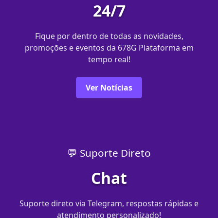
24/7
Fique por dentro de todas as novidades,
promoções e eventos da 678G Plataforma em
tempo real!
Ver Notícias
💬 Suporte Direto
Chat
Suporte direto via Telegram, respostas rápidas e
atendimento personalizado!