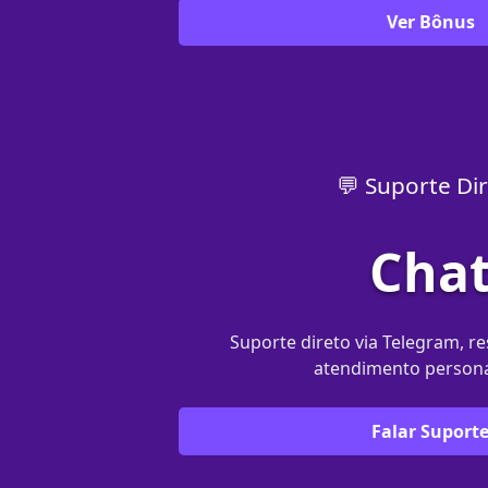
Ver Bônus
💬 Suporte Di
Cha
Suporte direto via Telegram, r
atendimento persona
Falar Suport