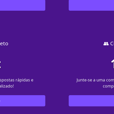
reto
👥 
t
espostas rápidas e
Junte-se a uma com
lizado!
compa
e