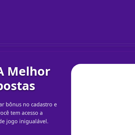
A Melhor
postas
r bônus no cadastro e
ocê tem acesso a
e jogo inigualável.