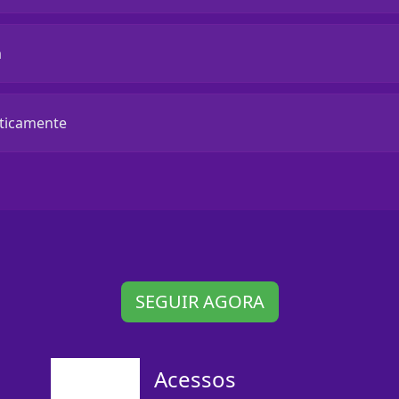
a
aticamente
SEGUIR AGORA
Acessos