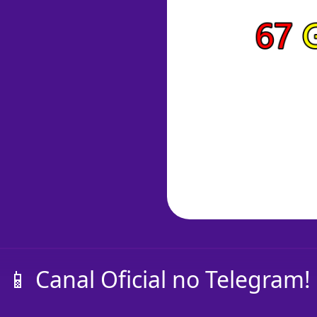
📱 Canal Oficial no Telegram!