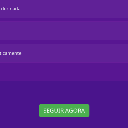
erder nada
a
aticamente
SEGUIR AGORA