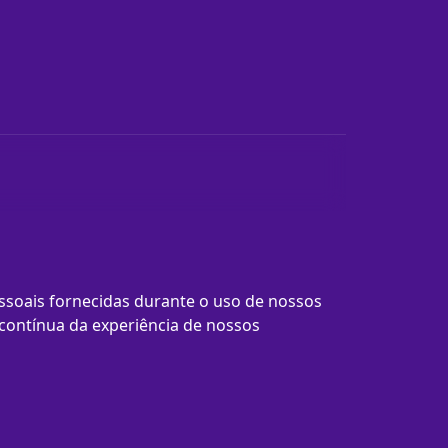
ssoais fornecidas durante o uso de nossos
 contínua da experiência de nossos