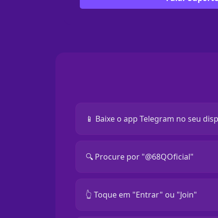
📱 Baixe o app Telegram no seu disp
🔍 Procure por "@68QOficial"
👆 Toque em "Entrar" ou "Join"