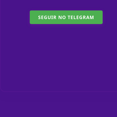
SEGUIR NO TELEGRAM