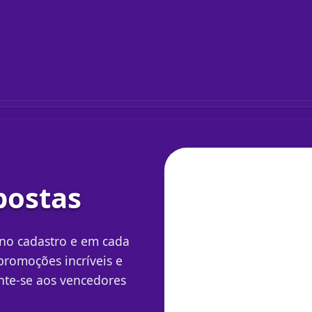
postas
no cadastro e em cada
promoções incríveis e
unte-se aos vencedores