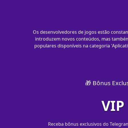
Os desenvolvedores de jogos estão consta
introduzem novos conteúdos, mas também c
populares disponíveis na categoria 'Aplicati
🎁 Bônus Exclu
VIP
Receba bônus exclusivos do Telegra