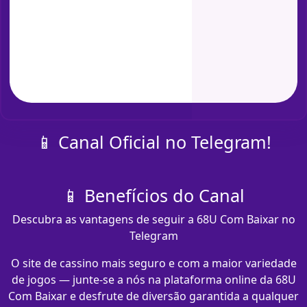
📱 Canal Oficial no Telegram!
📱 Benefícios do Canal
Descubra as vantagens de seguir a 68U Com Baixar no
Telegram
O site de cassino mais seguro e com a maior variedade
de jogos — junte-se a nós na plataforma online da 68U
Com Baixar e desfrute de diversão garantida a qualquer