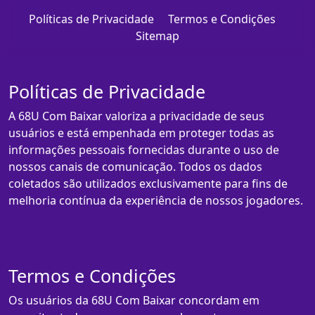
Políticas de Privacidade
Termos e Condições
Sitemap
Políticas de Privacidade
A 68U Com Baixar valoriza a privacidade de seus
usuários e está empenhada em proteger todas as
informações pessoais fornecidas durante o uso de
nossos canais de comunicação. Todos os dados
coletados são utilizados exclusivamente para fins de
melhoria contínua da experiência de nossos jogadores.
Termos e Condições
Os usuários da 68U Com Baixar concordam em