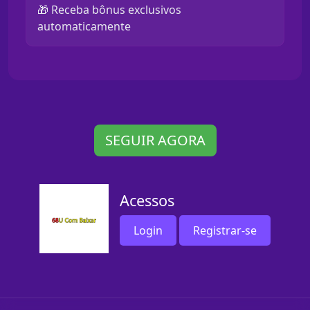
🎁 Receba bônus exclusivos
automaticamente
SEGUIR AGORA
Acessos
Login
Registrar-se