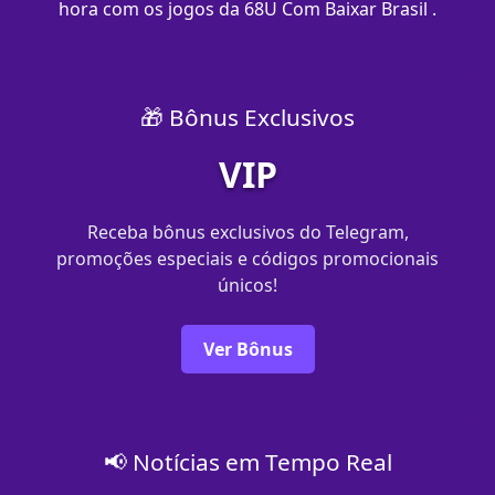
hora com os jogos da 68U Com Baixar Brasil .
🎁 Bônus Exclusivos
VIP
Receba bônus exclusivos do Telegram,
promoções especiais e códigos promocionais
únicos!
Ver Bônus
📢 Notícias em Tempo Real