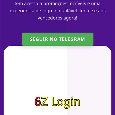
tem acesso a promoções incríveis e uma
experiência de jogo inigualável. Junte-se aos
vencedores agora!
SEGUIR NO TELEGRAM