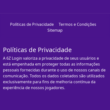
Políticas de Privacidade
Termos e Condições
Sitemap
Políticas de Privacidade
A 6Z Login valoriza a privacidade de seus usuários e
está empenhada em proteger todas as informações
pessoais fornecidas durante o uso de nossos canais de
comunicação. Todos os dados coletados são utilizados
exclusivamente para fins de melhoria contínua da
experiência de nossos jogadores.