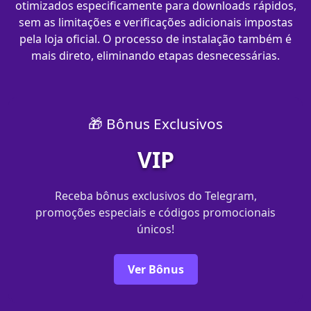
otimizados especificamente para downloads rápidos,
sem as limitações e verificações adicionais impostas
pela loja oficial. O processo de instalação também é
mais direto, eliminando etapas desnecessárias.
🎁 Bônus Exclusivos
VIP
Receba bônus exclusivos do Telegram,
promoções especiais e códigos promocionais
únicos!
Ver Bônus