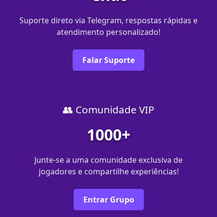
Suporte direto via Telegram, respostas rápidas e
atendimento personalizado!
Falar Suporte
👥 Comunidade VIP
1000+
Junte-se a uma comunidade exclusiva de
jogadores e compartilhe experiências!
Entrar Grupo