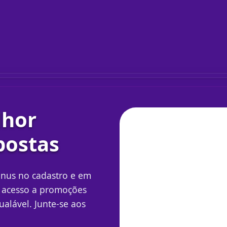
lhor
postas
ônus no cadastro e em
m acesso a promoções
ualável. Junte-se aos