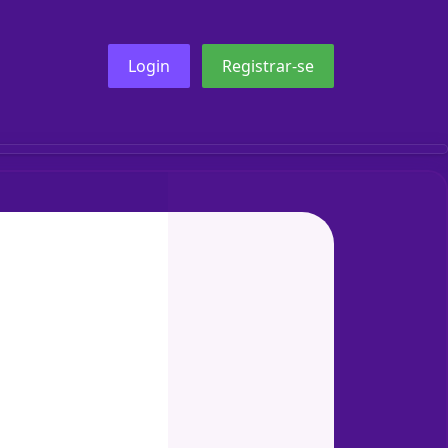
Login
Registrar-se