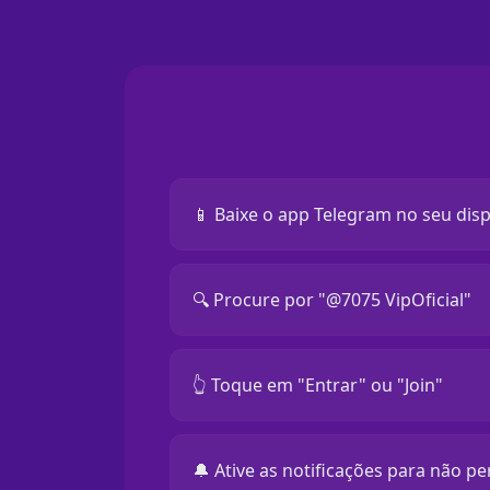
📱 Baixe o app Telegram no seu disp
🔍 Procure por "@7075 VipOficial"
👆 Toque em "Entrar" ou "Join"
🔔 Ative as notificações para não p