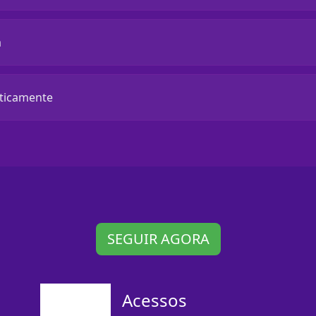
a
aticamente
SEGUIR AGORA
Acessos