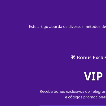
Este artigo aborda os diversos métodos d
🎁 Bônus Exclu
VIP
Receba bônus exclusivos do Telegra
e códigos promocionai