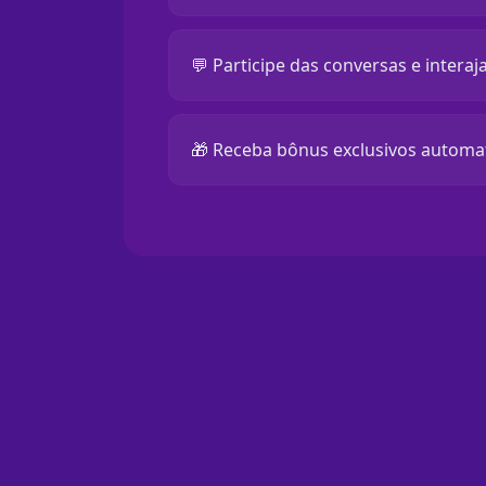
💬 Participe das conversas e interaj
🎁 Receba bônus exclusivos autom