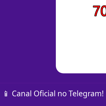
📱 Canal Oficial no Telegram!