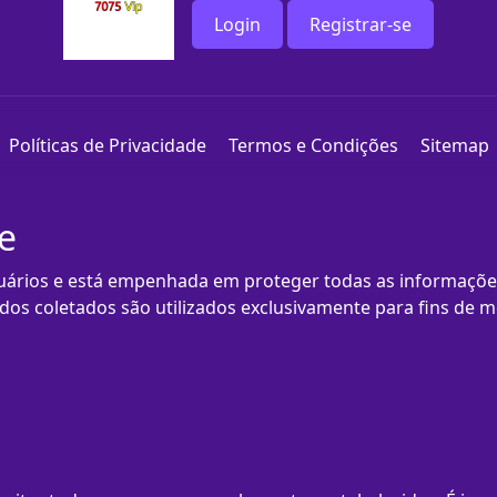
Login
Registrar-se
Políticas de Privacidade
Termos e Condições
Sitemap
de
usuários e está empenhada em proteger todas as informaçõe
os coletados são utilizados exclusivamente para fins de m