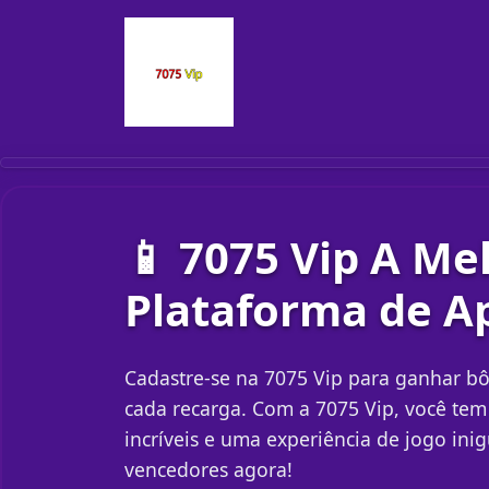
📱 7075 Vip A Me
Plataforma de A
Cadastre-se na 7075 Vip para ganhar b
cada recarga. Com a 7075 Vip, você te
incríveis e uma experiência de jogo inig
vencedores agora!