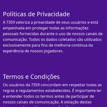
Políticas de Privacidade
A 7359 valoriza a privacidade de seus usuários e está
empenhada em proteger todas as informações
pessoais fornecidas durante o uso de nossos canais de
comunicação. Todos os dados coletados são utilizados
exclusivamente para fins de melhoria contínua da
experiência de nossos jogadores.
Termos e Condições
Os usuários da 7359 concordam em respeitar todas as
regras e regulamentos estabelecidos. É importante ler
e entender todos os termos antes de participar de
nossos canais de comunicação. A violação destes