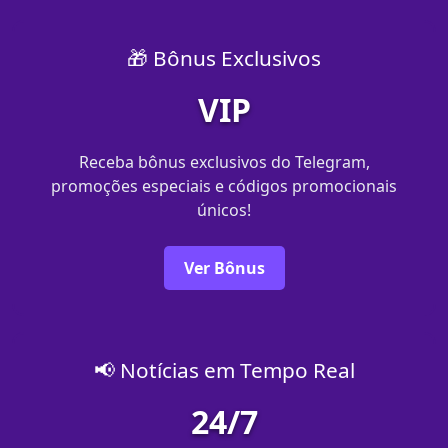
🎁 Bônus Exclusivos
VIP
Receba bônus exclusivos do Telegram,
promoções especiais e códigos promocionais
únicos!
Ver Bônus
📢 Notícias em Tempo Real
24/7