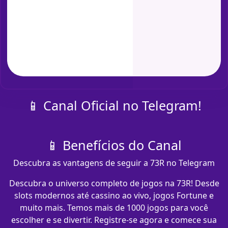
📱 Canal Oficial no Telegram!
📱 Benefícios do Canal
Descubra as vantagens de seguir a 73R no Telegram
Descubra o universo completo de jogos na 73R! Desde
slots modernos até cassino ao vivo, jogos Fortune e
muito mais. Temos mais de 1000 jogos para você
escolher e se divertir. Registre-se agora e comece sua