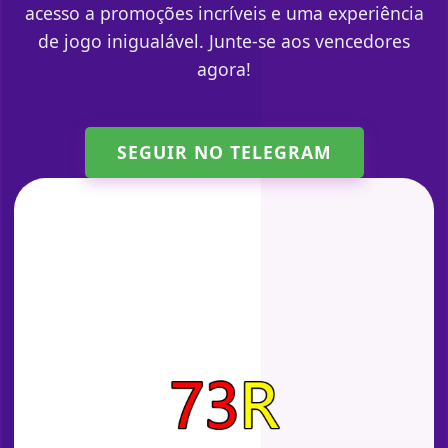
acesso a promoções incríveis e uma experiência
de jogo inigualável. Junte-se aos vencedores
agora!
SEGUIR NO TELEGRAM