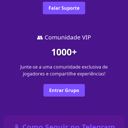
Falar Suporte
👥 Comunidade VIP
1000+
Junte-se a uma comunidade exclusiva de
jogadores e compartilhe experiências!
Entrar Grupo
📱 Como Seguir no Telegram