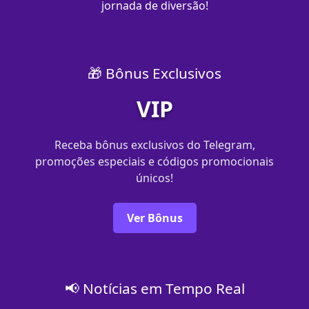
jornada de diversão!
🎁 Bônus Exclusivos
VIP
Receba bônus exclusivos do Telegram,
promoções especiais e códigos promocionais
únicos!
Ver Bônus
📢 Notícias em Tempo Real