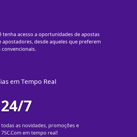
ê tenha acesso a oportunidades de apostas
de apostadores, desde aqueles que preferem
 convencionais.
cias em Tempo Real
24/7
e todas as novidades, promoções e
 75C.Com em tempo real!