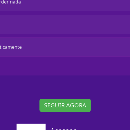
erder nada
a
aticamente
SEGUIR AGORA