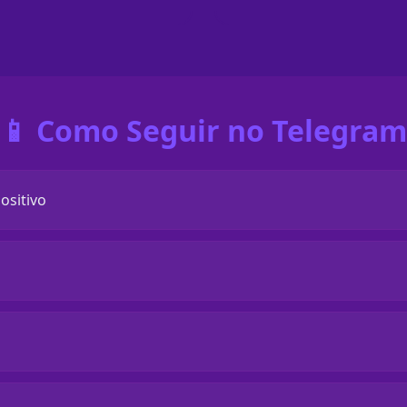
📱 Como Seguir no Telegram
ositivo