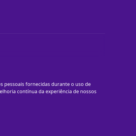
s pessoais fornecidas durante o uso de
elhoria contínua da experiência de nossos