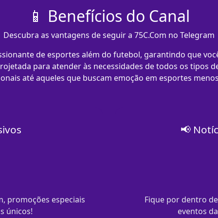
📱 Benefícios do Canal
Descubra as vantagens de seguir a 75C.Com no Telegram
sionante de esportes além do futebol, garantindo que voc
projetada para atender às necessidades de todos os tipos 
cionais até aqueles que buscam emoção em esportes menos
sivos
📢 Notí
m, promoções especiais
Fique por dentro d
s únicos!
eventos da