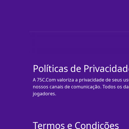
Políticas de Privacida
A 75C.Com valoriza a privacidade de seus u
nossos canais de comunicação. Todos os dad
jogadores.
Termos e Condições