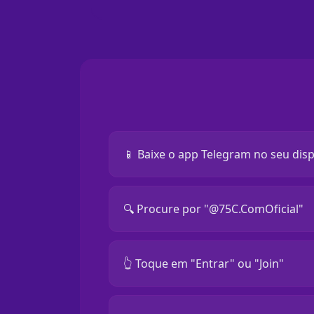
📱 Baixe o app Telegram no seu disp
🔍 Procure por "@75C.ComOficial"
👆 Toque em "Entrar" ou "Join"