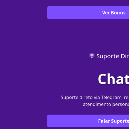
Ver Bônus
💬 Suporte Di
Cha
Suporte direto via Telegram, r
atendimento persona
Falar Suport