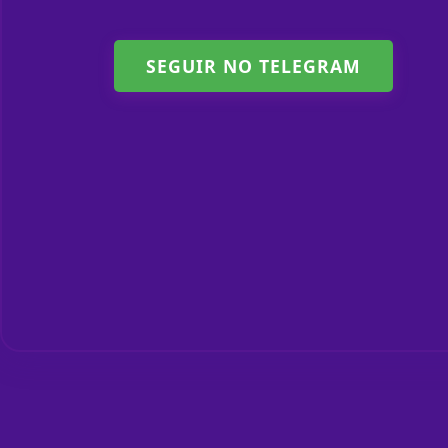
SEGUIR NO TELEGRAM