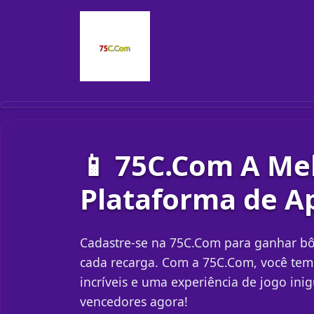
📱 75C.Com A Me
Plataforma de A
Cadastre-se na 75C.Com para ganhar b
cada recarga. Com a 75C.Com, você te
incríveis e uma experiência de jogo inig
vencedores agora!