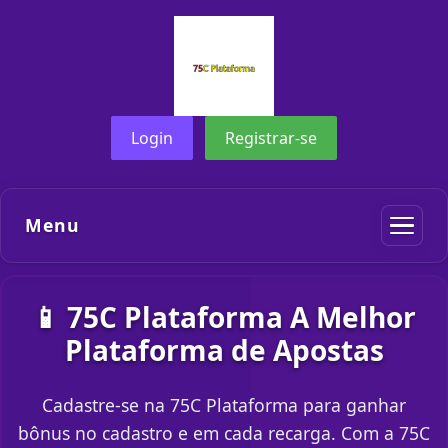
Login
Registrar-se
Menu
📱 75C Plataforma A Melhor
Plataforma de Apostas
Cadastre-se na 75C Plataforma para ganhar
bônus no cadastro e em cada recarga. Com a 75C