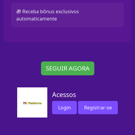
🎁 Receba bônus exclusivos
automaticamente
SEGUIR AGORA
Acessos
Login
Registrar-se