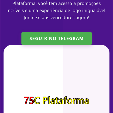
Plataforma, você tem acesso a promoções
incríveis e uma experiência de jogo inigualável.
Junte-se aos vencedores agora!
SEGUIR NO TELEGRAM