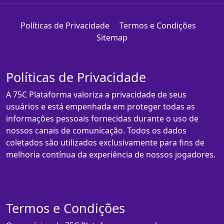
Políticas de Privacidade
Termos e Condições
Sitemap
Políticas de Privacidade
A 75C Plataforma valoriza a privacidade de seus
usuários e está empenhada em proteger todas as
informações pessoais fornecidas durante o uso de
nossos canais de comunicação. Todos os dados
coletados são utilizados exclusivamente para fins de
melhoria contínua da experiência de nossos jogadores.
Termos e Condições