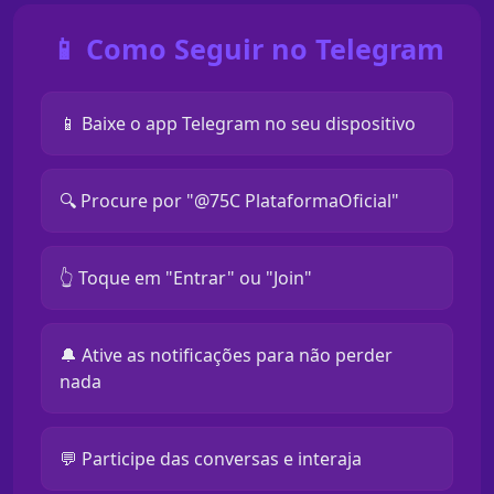
📱 Como Seguir no Telegram
📱 Baixe o app Telegram no seu dispositivo
🔍 Procure por "@75C PlataformaOficial"
👆 Toque em "Entrar" ou "Join"
🔔 Ative as notificações para não perder
nada
💬 Participe das conversas e interaja