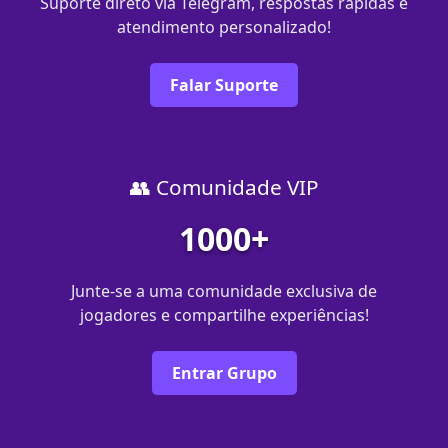
Suporte direto via Telegram, respostas rápidas e
atendimento personalizado!
Falar Suporte
👥 Comunidade VIP
1000+
Junte-se a uma comunidade exclusiva de
jogadores e compartilhe experiências!
Entrar Grupo