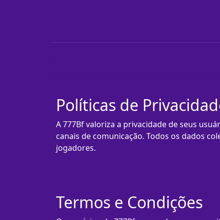
Políticas de Privacida
A 777Bf valoriza a privacidade de seus usu
canais de comunicação. Todos os dados cole
jogadores.
Termos e Condições