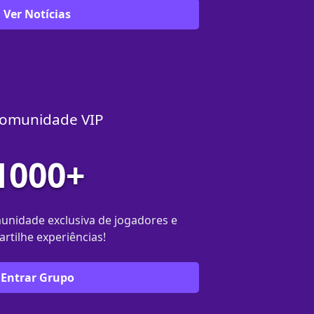
Ver Notícias
Comunidade VIP
1000+
unidade exclusiva de jogadores e
rtilhe experiências!
Entrar Grupo