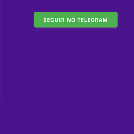
SEGUIR NO TELEGRAM