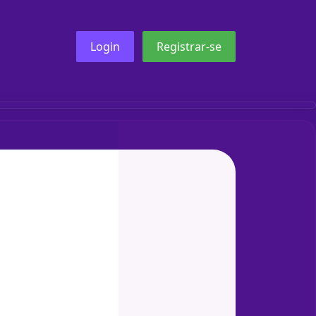
Login
Registrar-se