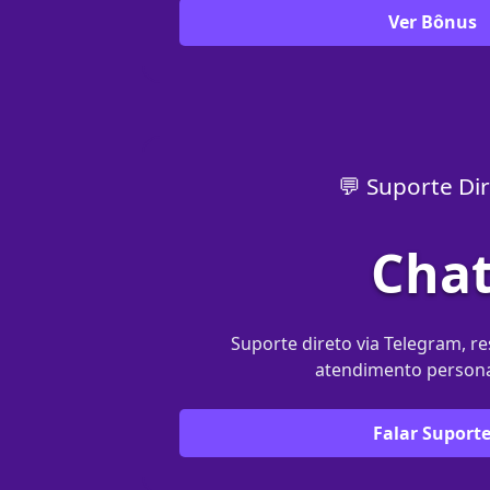
Ver Bônus
💬 Suporte Di
Cha
Suporte direto via Telegram, r
atendimento persona
Falar Suport