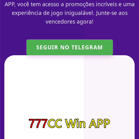
APP, você tem acesso a promoções incríveis e uma
experiência de jogo inigualável. Junte-se aos
vencedores agora!
SEGUIR NO TELEGRAM