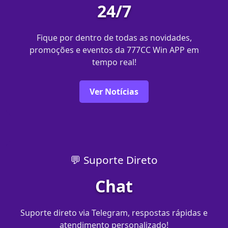
24/7
Fique por dentro de todas as novidades,
promoções e eventos da 777CC Win APP em
tempo real!
Ver Notícias
💬 Suporte Direto
Chat
Suporte direto via Telegram, respostas rápidas e
atendimento personalizado!