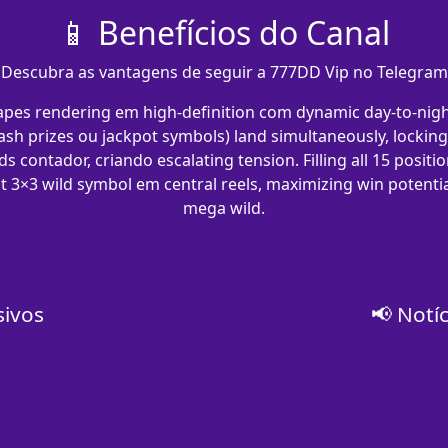
📱 Benefícios do Canal
Descubra as vantagens de seguir a 777DD Vip no Telegram
pes rendering em high-definition com dynamic day-to-nig
h prizes ou jackpot symbols) land simultaneously, locking
s contador, criando escalating tension. Filling all 15 posi
nt 3×3 wild symbol em central reels, maximizing win potenti
mega wild.
sivos
📢 Notí