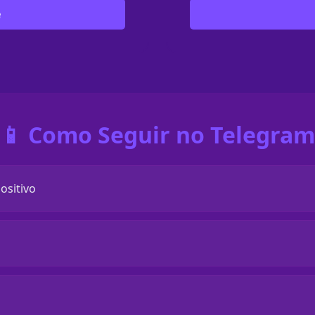
e
📱 Como Seguir no Telegram
ositivo