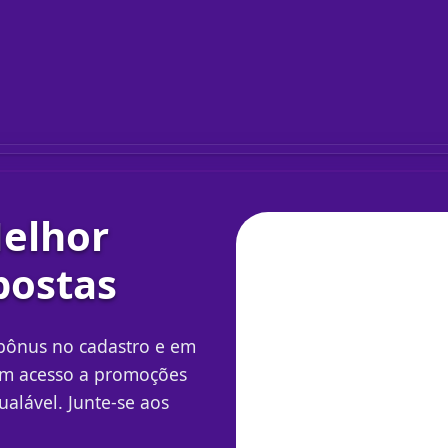
Melhor
postas
bônus no cadastro e em
em acesso a promoções
ualável. Junte-se aos