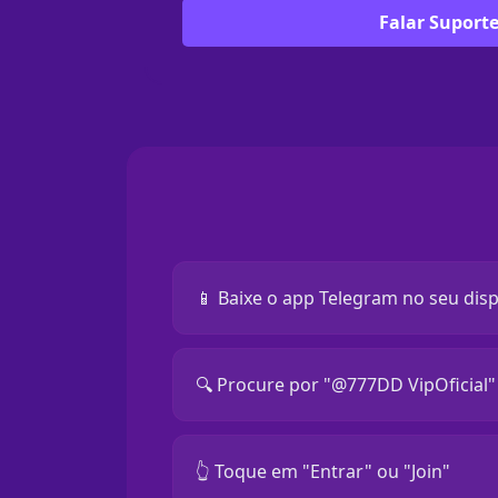
Falar Suport
📱 Baixe o app Telegram no seu disp
🔍 Procure por "@777DD VipOficial"
👆 Toque em "Entrar" ou "Join"