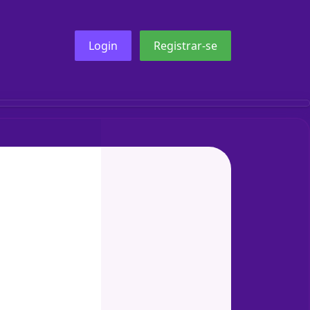
Login
Registrar-se