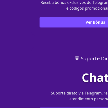
Receba bônus exclusivos do Telegra
e códigos promocionai
Ver Bônus
💬 Suporte Di
Cha
Suporte direto via Telegram, r
atendimento persona