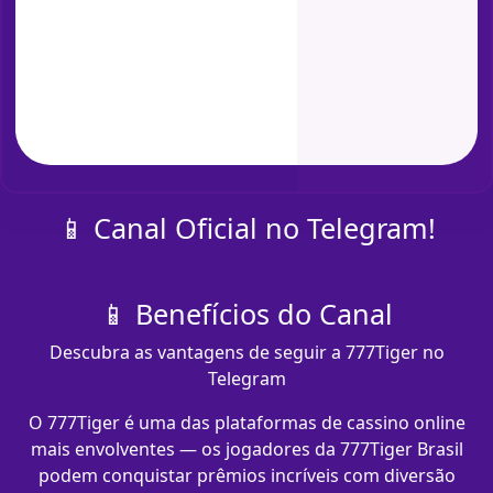
📱 Canal Oficial no Telegram!
📱 Benefícios do Canal
Descubra as vantagens de seguir a 777Tiger no
Telegram
O 777Tiger é uma das plataformas de cassino online
mais envolventes — os jogadores da 777Tiger Brasil
podem conquistar prêmios incríveis com diversão