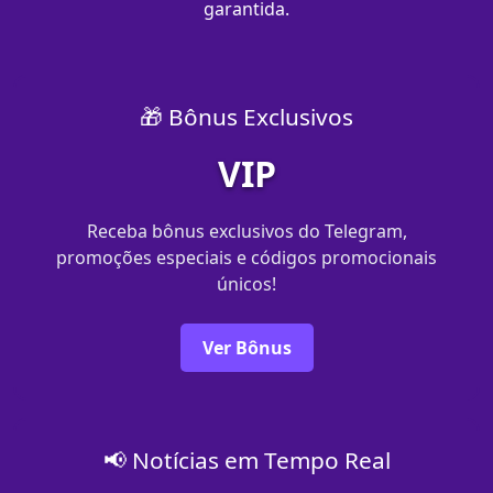
garantida.
🎁 Bônus Exclusivos
VIP
Receba bônus exclusivos do Telegram,
promoções especiais e códigos promocionais
únicos!
Ver Bônus
📢 Notícias em Tempo Real