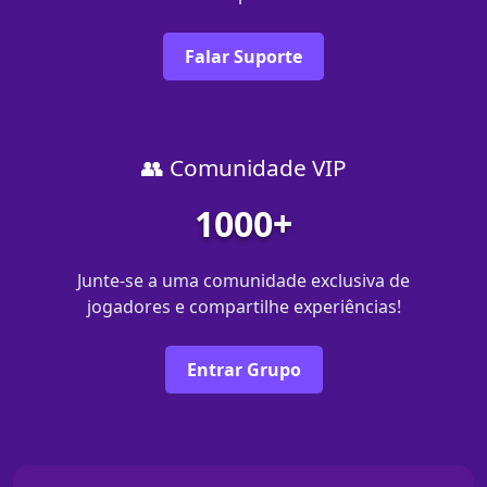
Falar Suporte
👥 Comunidade VIP
1000+
Junte-se a uma comunidade exclusiva de
jogadores e compartilhe experiências!
Entrar Grupo