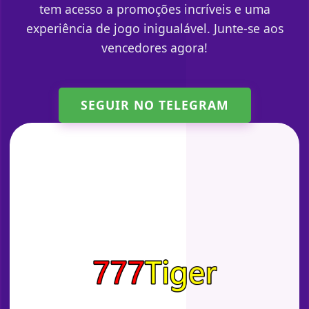
tem acesso a promoções incríveis e uma
experiência de jogo inigualável. Junte-se aos
vencedores agora!
SEGUIR NO TELEGRAM