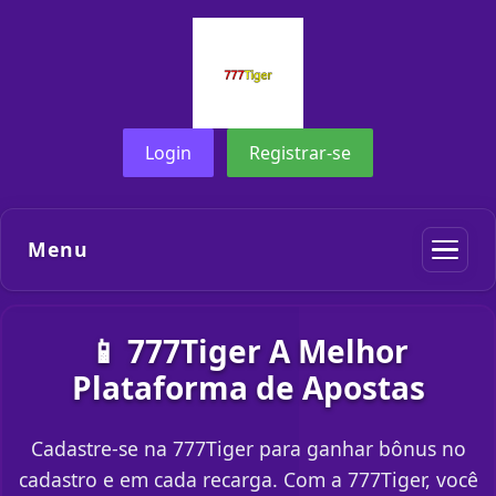
Login
Registrar-se
Menu
📱 777Tiger A Melhor
Plataforma de Apostas
Cadastre-se na 777Tiger para ganhar bônus no
cadastro e em cada recarga. Com a 777Tiger, você