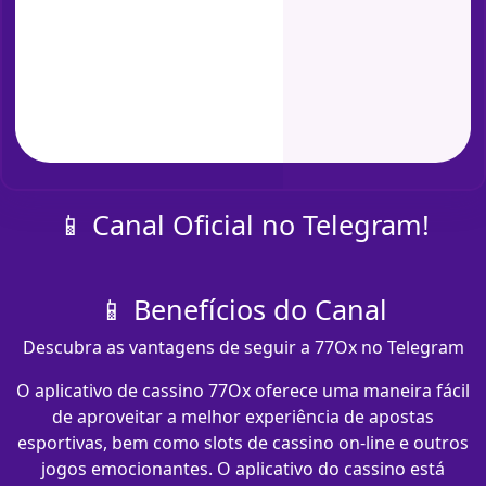
📱 Canal Oficial no Telegram!
📱 Benefícios do Canal
Descubra as vantagens de seguir a 77Ox no Telegram
O aplicativo de cassino 77Ox oferece uma maneira fácil
de aproveitar a melhor experiência de apostas
esportivas, bem como slots de cassino on-line e outros
jogos emocionantes. O aplicativo do cassino está