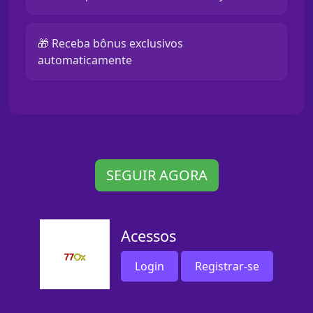
🎁 Receba bônus exclusivos
automaticamente
SEGUIR AGORA
Acessos
Login
Registrar-se