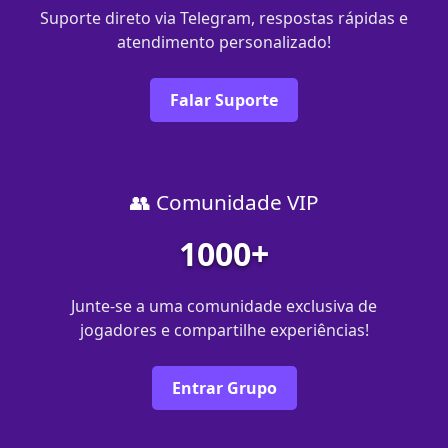
Suporte direto via Telegram, respostas rápidas e
atendimento personalizado!
Falar Suporte
👥 Comunidade VIP
1000+
Junte-se a uma comunidade exclusiva de
jogadores e compartilhe experiências!
Entrar Grupo