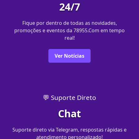
24/7
Fique por dentro de todas as novidades,
promoções e eventos da 78955.Com em tempo
real!
Ver Notícias
💬 Suporte Direto
Chat
Suporte direto via Telegram, respostas rápidas e
atendimento personalizado!