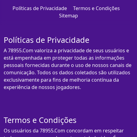
Políticas de Privacidade
Termos e Condições
Sitemap
Políticas de Privacidade
A 78955.Com valoriza a privacidade de seus usuários e
está empenhada em proteger todas as informações
pessoais fornecidas durante o uso de nossos canais de
comunicação. Todos os dados coletados são utilizados
exclusivamente para fins de melhoria contínua da
experiência de nossos jogadores.
Termos e Condições
Os usuários da 78955.Com concordam em respeitar