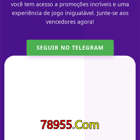
você tem acesso a promoções incríveis e uma
experiência de jogo inigualável. Junte-se aos
vencedores agora!
SEGUIR NO TELEGRAM