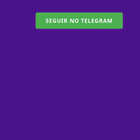
SEGUIR NO TELEGRAM