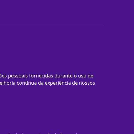
ões pessoais fornecidas durante o uso de
elhoria contínua da experiência de nossos