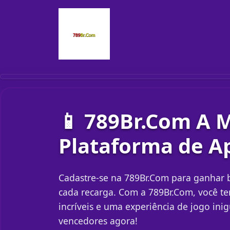
📱 789Br.Com A 
Plataforma de A
Cadastre-se na 789Br.Com para ganhar 
cada recarga. Com a 789Br.Com, você t
incríveis e uma experiência de jogo inig
vencedores agora!