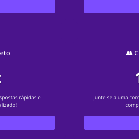
reto
👥 
t
espostas rápidas e
Junte-se a uma com
lizado!
compa
e