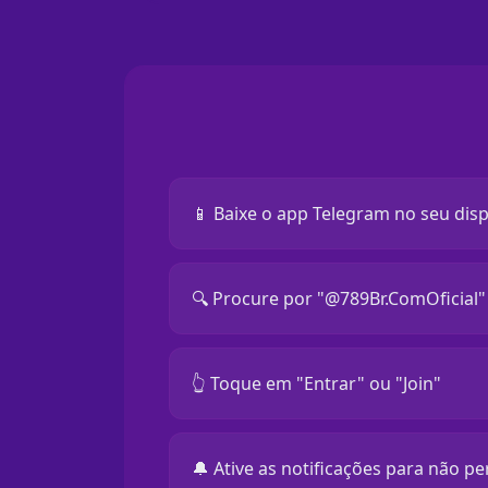
📱 Baixe o app Telegram no seu disp
🔍 Procure por "@789Br.ComOficial"
👆 Toque em "Entrar" ou "Join"
🔔 Ative as notificações para não p