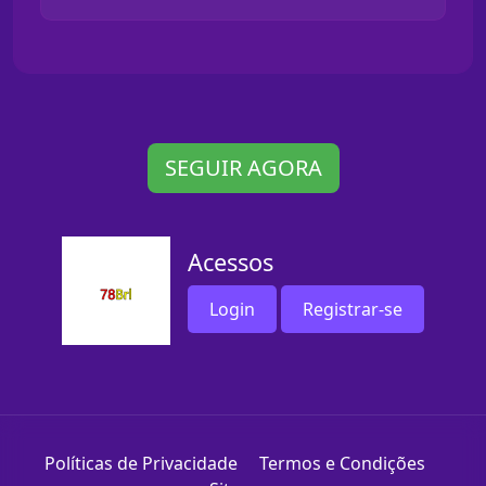
SEGUIR AGORA
Acessos
Login
Registrar-se
Políticas de Privacidade
Termos e Condições