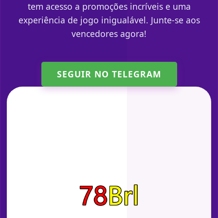
tem acesso a promoções incríveis e uma
experiência de jogo inigualável. Junte-se aos
vencedores agora!
SEGUIR NO TELEGRAM