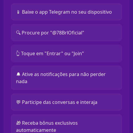
📱 Baixe o app Telegram no seu dispositivo
🔍 Procure por "@78BrlOficial"
👆 Toque em "Entrar" ou "Join"
🔔 Ative as notificações para não perder
nada
💬 Participe das conversas e interaja
🎁 Receba bônus exclusivos
automaticamente