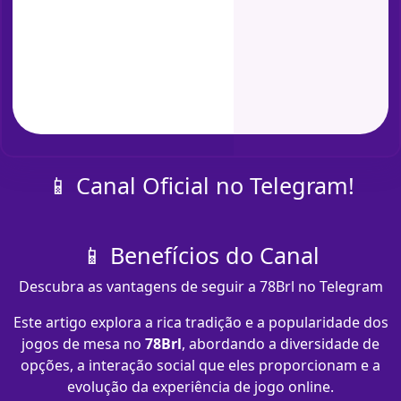
📱 Canal Oficial no Telegram!
📱 Benefícios do Canal
Descubra as vantagens de seguir a 78Brl no Telegram
Este artigo explora a rica tradição e a popularidade dos
jogos de mesa no
78Brl
, abordando a diversidade de
opções, a interação social que eles proporcionam e a
evolução da experiência de jogo online.